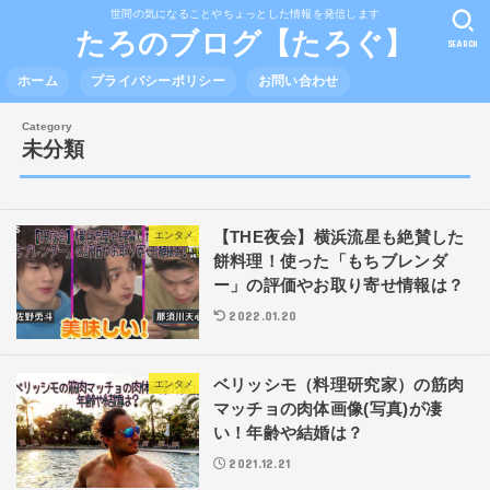
世間の気になることやちょっとした情報を発信します
たろのブログ【たろぐ】
SEARCH
ホーム
プライバシーポリシー
お問い合わせ
未分類
【THE夜会】横浜流星も絶賛した
エンタメ
餅料理！使った「もちブレンダ
ー」の評価やお取り寄せ情報は？
2022.01.20
ベリッシモ（料理研究家）の筋肉
エンタメ
マッチョの肉体画像(写真)が凄
い！年齢や結婚は？
2021.12.21