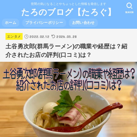
世間の気になることやちょっとした情報を発信します
たろのブログ【たろぐ】
SEARCH
ホーム
プライバシーポリシー
お問い合わせ
2022.02.12
2026.05.28
エンタメ
土谷勇次郎(群馬ラーメン)の職業や経歴は？紹
介されたお店の評判(口コミ)は？