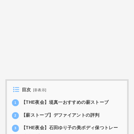
目次
[
非表示
]
【THE夜会】堤真一おすすめの薪ストーブ
1
【薪ストーブ】デファイアントの評判
2
【THE夜会】石田ゆり子の美ボディ保つトレー
3