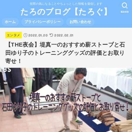
世間の気になることやちょっとした情報を発信します
たろのブログ【たろぐ】
SEARCH
ホーム
プライバシーポリシー
お問い合わせ
2022.01.20
2022.02.01
エンタメ
【THE夜会】堤真一のおすすめ薪ストーブと石
田ゆり子のトレーニンググッズの評価とお取り
寄せ！