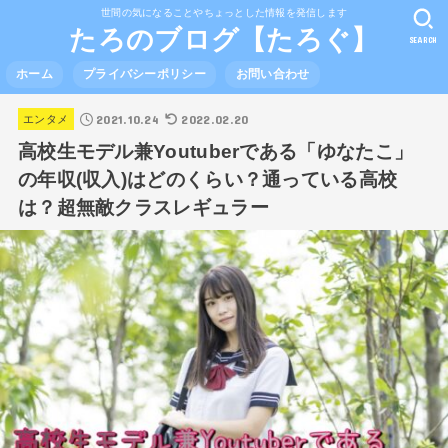
世間の気になることやちょっとした情報を発信します
たろのブログ【たろぐ】
SEARCH
ホーム
プライバシーポリシー
お問い合わせ
2021.10.24
2022.02.20
エンタメ
高校生モデル兼Youtuberである「ゆなたこ」
の年収(収入)はどのくらい？通っている高校
は？超無敵クラスレギュラー