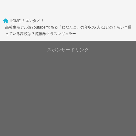
エンタメ
HOME
高校生モデル兼Youtuberである「ゆなたこ」の年収(収入)はどのくらい？通
っている高校は？超無敵クラスレギュラー
スポンサードリンク