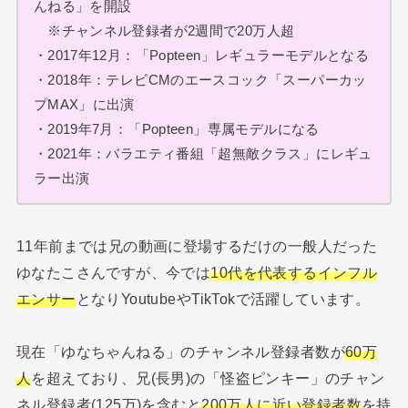
んねる」を開設
※チャンネル登録者が2週間で20万人超
・2017年12月：「Popteen」レギュラーモデルとなる
・2018年：テレビCMのエースコック「スーパーカッ
プMAX」に出演
・2019年7月：「Popteen」専属モデルになる
・2021年：バラエティ番組「超無敵クラス」にレギュ
ラー出演
11年前までは兄の動画に登場するだけの一般人だった
ゆなたこさんですが、今では
10代を代表するインフル
エンサー
となりYoutubeやTikTokで活躍しています。
現在「ゆなちゃんねる」のチャンネル登録者数が
60万
人
を超えており、兄(長男)の「怪盗ピンキー」のチャン
ネル登録者(125万)を含むと
200万人に近い登録者数
を持