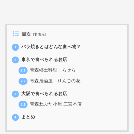
目次
[
非表示
]
バラ焼きとはどんな食べ物？
1
東京で食べられるお店
2
青森郷土料理 らせら
2.1
青森居酒屋 りんごの花
2.2
大阪で食べられるお店
3
青森ねぶた小屋 三宮本店
3.1
まとめ
4