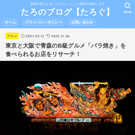
世間の気になることやちょっとした情報を発信します
たろのブログ【たろぐ】
SEARCH
ホーム
プライバシーポリシー
お問い合わせ
2021.09.13
2021.11.06
グルメ
東京と大阪で青森のB級グルメ「バラ焼き」を
食べられるお店をリサーチ！