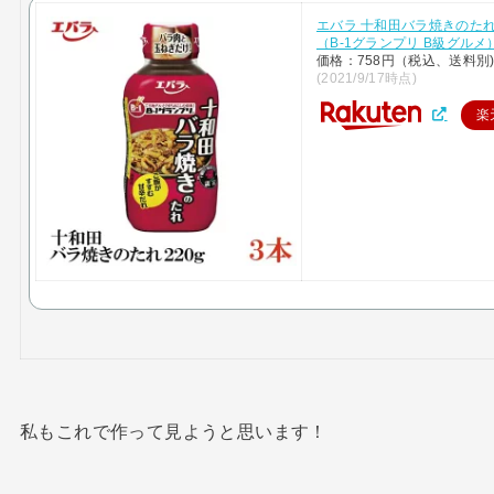
エバラ 十和田バラ焼きのたれ2
（B-1グランプリ B級グルメ
価格：758円（税込、送料別
(2021/9/17時点)
楽
私もこれで作って見ようと思います！