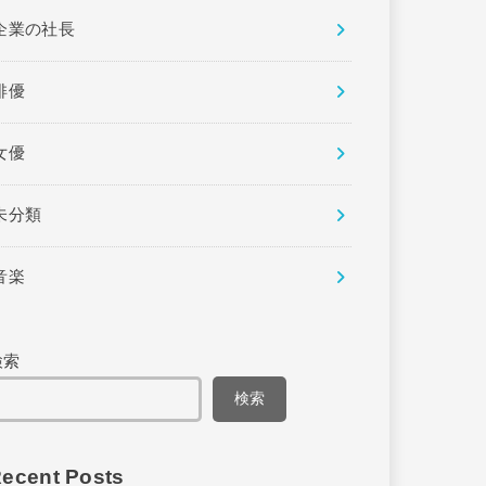
企業の社長
俳優
女優
未分類
音楽
検索
検索
ecent Posts