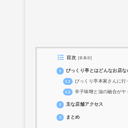
目次
[
非表示
]
びっくり亭とはどんなお店な
1
びっくり亭本家さんに行
1.1
辛子味噌と油の融合がヤ
1.2
主な店舗アクセス
2
まとめ
3