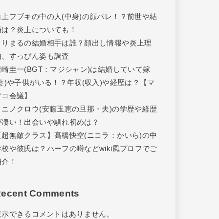
白上フブキの中の人(中身)の顔バレ！？前世や結
婚は？炎上についても！
きりまるの結婚相手は誰？顔出し情報や炎上理
由、すっぴん姿も調査
岩崎圭一(BGT：マジシャン)は結婚していて嫁
(妻)や子供がいる！？年収(収入)や経歴は？【マ
ツコ会議】
タニノクロウ(安藤玉恵の旦那・夫)の学歴や経歴
が凄い！出会いや馴れ初めは？
【超無敵クラス】髙橋快空(ニコラ：かいら)の中
学校や彼氏は？ハーフの噂などwiki風プロフでご
紹介！
ecent Comments
表示できるコメントはありません。