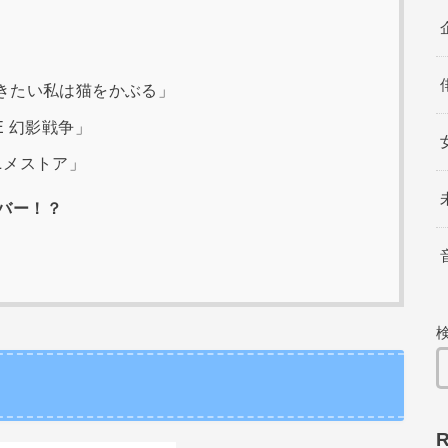
きたい私は猫をかぶる」
E 幻影戦争」
ニメストア」
カバー！？
R