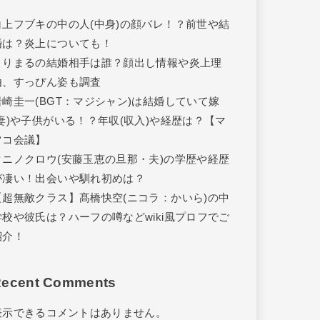
白上フブキの中の人(中身)の顔バレ！？前世や結
婚は？炎上についても！
きりまるの結婚相手は誰？顔出し情報や炎上理
由、すっぴん姿も調査
岩崎圭一(BGT：マジシャン)は結婚していて嫁
(妻)や子供がいる！？年収(収入)や経歴は？【マ
ツコ会議】
タニノクロウ(安藤玉恵の旦那・夫)の学歴や経歴
が凄い！出会いや馴れ初めは？
【超無敵クラス】髙橋快空(ニコラ：かいら)の中
学校や彼氏は？ハーフの噂などwiki風プロフでご
紹介！
ecent Comments
表示できるコメントはありません。