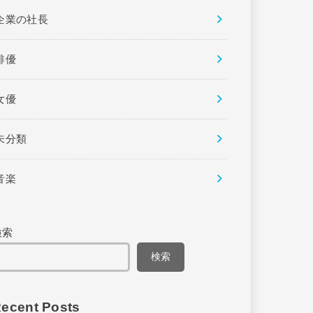
企業の社長
俳優
女優
未分類
音楽
検索
検索
ecent Posts