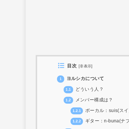
目次
[
非表示
]
ヨルシカについて
1
どういう人？
1.1
メンバー構成は？
1.2
ボーカル：suis(スイ
1.2.1
ギター：n-buna(ナ
1.2.2