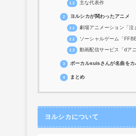
主な代表作
1.3
ヨルシカが関わったアニメ
2
劇場アニメーション「泣
2.1
ソーシャルゲーム「FFB
2.2
動画配信サービス「dア
2.3
ボーカルsuisさんが名曲を
3
まとめ
4
ヨルシカについて