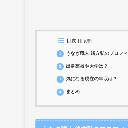
目次
[
非表示
]
うなぎ職人 緒方弘のプロフ
1
出身高校や大学は？
2
気になる現在の年収は？
3
まとめ
4