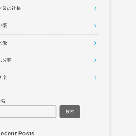
企業の社長
俳優
女優
未分類
音楽
検索
検索
ecent Posts