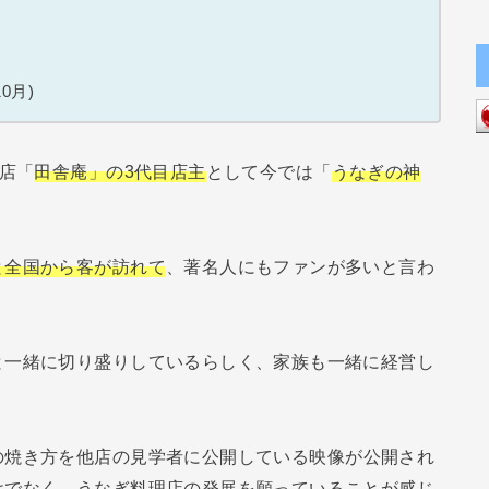
0月)
理店「
田舎庵」の3代目店主
として今では「
うなぎの神
と全国から客が訪れて
、著名人にもファンが多いと言わ
と一緒に切り盛りしているらしく、家族も一緒に経営し
の焼き方を他店の見学者に公開している映像が公開され
けでなく、うなぎ料理店の発展を願っていることが感じ