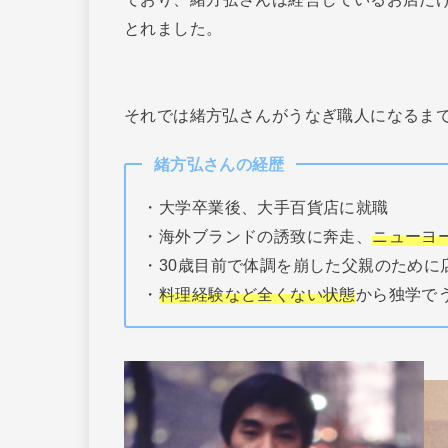
とれました。
それでは緒方弘さんがうなぎ職人になるま
緒方弘さんの経歴
・大学卒業後、大手百貨店に就職
・海外ブランドの誘致に奔走、
ニューヨ
・30歳目前で体調を崩した父親のために
・
料理経験など全くない状態
から独学で