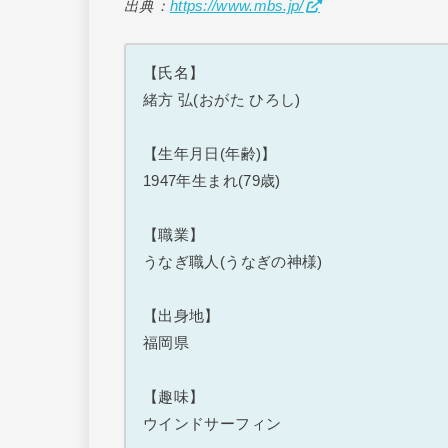
出典：
https://www.mbs.jp/
【氏名】
緒方 弘(おがた ひろし)
【生年月日(年齢)】
1947年生まれ(79歳)
【職業】
うなぎ職人(うなぎの神様)
【出身地】
福岡県
【趣味】
ウインドサーフィン