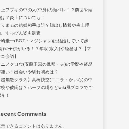
白上フブキの中の人(中身)の顔バレ！？前世や結
婚は？炎上についても！
きりまるの結婚相手は誰？顔出し情報や炎上理
由、すっぴん姿も調査
岩崎圭一(BGT：マジシャン)は結婚していて嫁
(妻)や子供がいる！？年収(収入)や経歴は？【マ
ツコ会議】
タニノクロウ(安藤玉恵の旦那・夫)の学歴や経歴
が凄い！出会いや馴れ初めは？
【超無敵クラス】髙橋快空(ニコラ：かいら)の中
学校や彼氏は？ハーフの噂などwiki風プロフでご
紹介！
ecent Comments
表示できるコメントはありません。